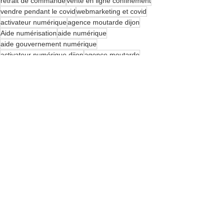
retrait de commande
vente en ligne confinement
vendre pendant le covid
webmarketing et covid
activateur numérique
agence moutarde dijon
Aide numérisation
aide numérique
aide gouvernement numérique
activateur numérique dijon
agence moutarde
Site web
Réseaux sociaux
Inbound marketing
Voir tout
Posts récents